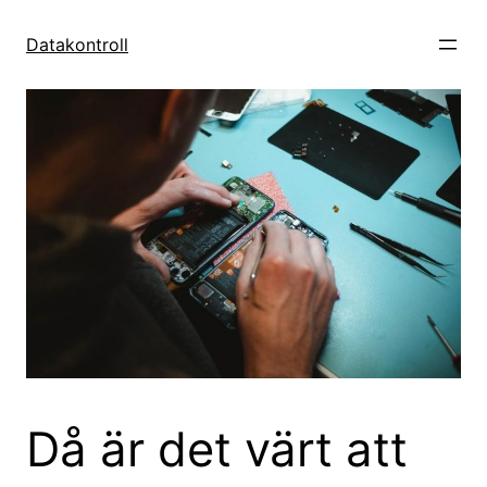
Hoppa
till
Datakontroll
innehåll
Då är det värt att