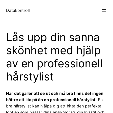
Hoppa
till
Datakontroll
innehåll
Lås upp din sanna
skönhet med hjälp
av en professionell
hårstylist
När det gäller att se ut och må bra finns det ingen
bättre att lita på än en professionell hårstylist.
En
bra hårstylist kan hjälpa dig att hitta den perfekta
looken som passar dina ansiktsdrag, din livsstil och